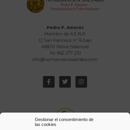
Pedro P. Amorós
Miembro de A.E.N.P.
C/ San Francisco nº 16 bajo
46800 Xàtiva (Valencia)
Tel: 962 277 210
info@numismaticasaetabis.com
Gestionar el consentimiento de
las cookies