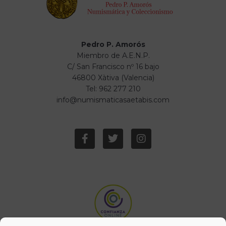
Pedro P. Amorós
Miembro de A.E.N.P.
C/ San Francisco nº 16 bajo
46800 Xàtiva (Valencia)
Tel: 962 277 210
info@numismaticasaetabis.com