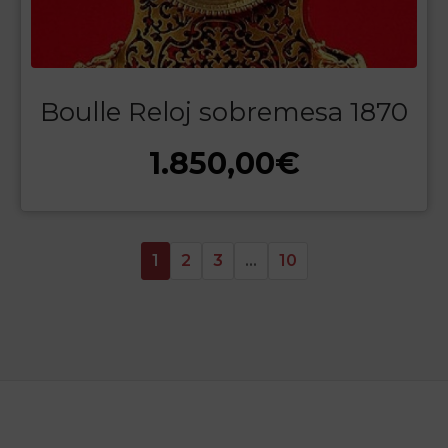
Boulle Reloj sobremesa 1870
1.850,00
€
1
2
3
…
10