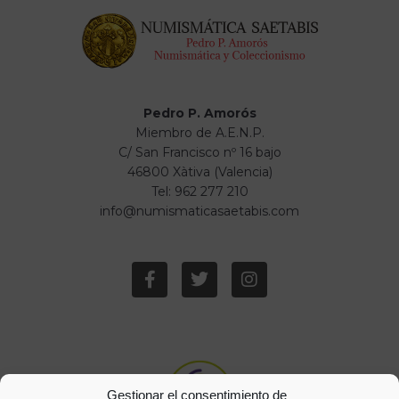
Pedro P. Amorós
Miembro de A.E.N.P.
C/ San Francisco nº 16 bajo
46800 Xàtiva (Valencia)
Tel: 962 277 210
info@numismaticasaetabis.com
Gestionar el consentimiento de