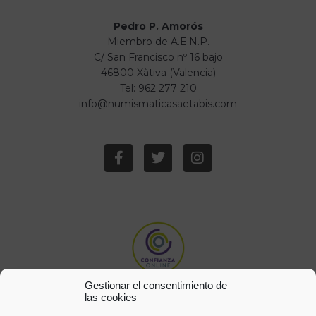
Pedro P. Amorós
Miembro de A.E.N.P.
C/ San Francisco nº 16 bajo
46800 Xàtiva (Valencia)
Tel: 962 277 210
info@numismaticasaetabis.com
Gestionar el consentimiento de
las cookies