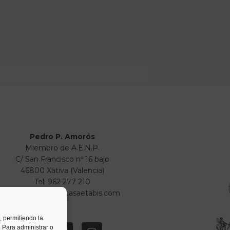
Pedro P. Amorós
Miembro de A.E.N.P.
C/ San Francisco nº 16 bajo
46800 Xàtiva (Valencia)
Tel: 962 277 210
info@numismaticasaetabis.com
, permitiendo la
. Para administrar o