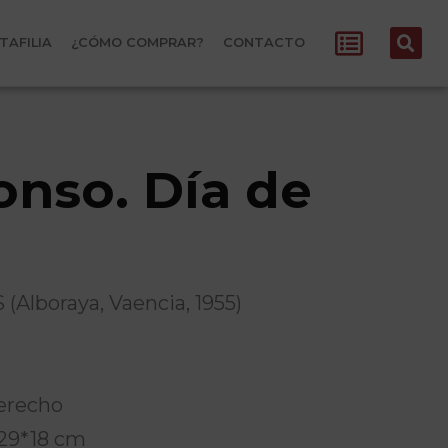
TAFILIA
¿CÓMO COMPRAR?
CONTACTO
onso. Día de
lboraya, Vaencia, 1955)
derecho
a29*18 cm