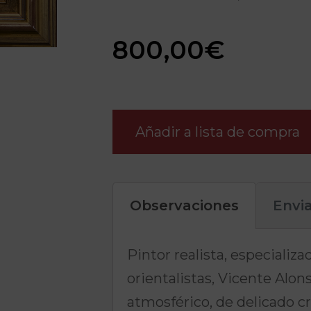
800,00
€
Añadir a lista de compra
Observaciones
Envi
Pintor realista, especializa
orientalistas, Vicente Alon
atmosférico, de delicado 