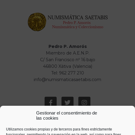
Pedro P. Amorós
Miembro de A.E.N.P.
C/ San Francisco nº 16 bajo
46800 Xàtiva (Valencia)
Tel: 962 277 210
info@numismaticasaetabis.com
Gestionar el consentimiento de
las cookies
Utilizamos cookies propias y de terceros para fines estrictamente
funcionales, permitiendo la navegación en la web, así como para fines