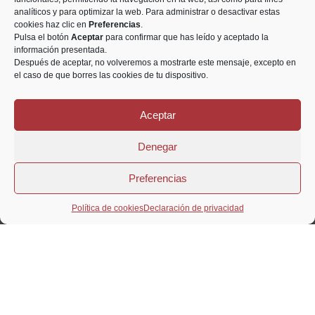
analíticos y para optimizar la web. Para administrar o desactivar estas
cookies haz clic en
Preferencias
.
Pulsa el botón
Aceptar
para confirmar que has leído y aceptado la
información presentada.
Después de aceptar, no volveremos a mostrarte este mensaje, excepto en
el caso de que borres las cookies de tu dispositivo.
Aceptar
Denegar
Preferencias
Política de cookies
Declaración de privacidad
Todos los derechos reservados © Numismática Saetabis 2021
Aviso legal
Privacidad
Cookies
Diseño creado por xatcom.net