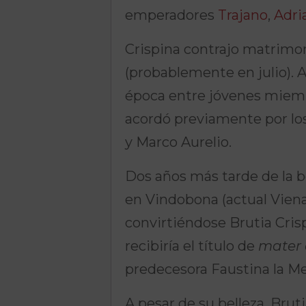
emperadores
Trajano
,
Adri
Crispina contrajo matrimo
(probablemente en julio).
época entre jóvenes miembr
acordó previamente por lo
y Marco Aurelio.
Dos años más tarde de la b
en Vindobona (actual Viena
convirtiéndose Brutia Cris
recibiría el título de
mater 
predecesora Faustina la Me
A pesar de su belleza, Bru