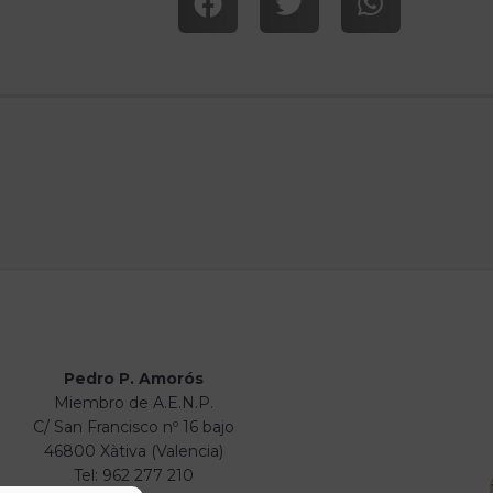
Pedro P. Amorós
Miembro de A.E.N.P.
C/ San Francisco nº 16 bajo
46800 Xàtiva (Valencia)
Tel: 962 277 210