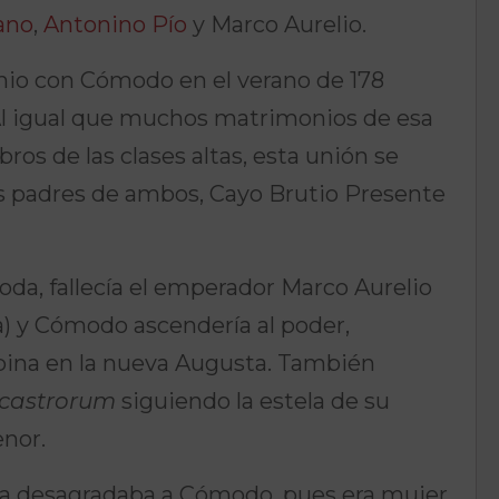
ano
,
Antonino Pío
y Marco Aurelio.
nio con Cómodo en el verano de 178
 Al igual que muchos matrimonios de esa
os de las clases altas, esta unión se
s padres de ambos, Cayo Brutio Presente
oda, fallecía el emperador Marco Aurelio
) y Cómodo ascendería al poder,
pina en la nueva Augusta. También
castrorum
siguiendo la estela de su
nor.
tia desagradaba a Cómodo, pues era mujer