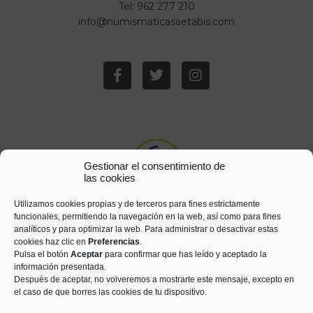
Tel: 962 277 210
info@numismaticasaetabis.com
Gestionar el consentimiento de
las cookies
Utilizamos cookies propias y de terceros para fines estrictamente
funcionales, permitiendo la navegación en la web, así como para fines
analíticos y para optimizar la web. Para administrar o desactivar estas
cookies haz clic en
Preferencias
.
Pulsa el botón
Aceptar
para confirmar que has leído y aceptado la
información presentada.
Después de aceptar, no volveremos a mostrarte este mensaje, excepto en
el caso de que borres las cookies de tu dispositivo.