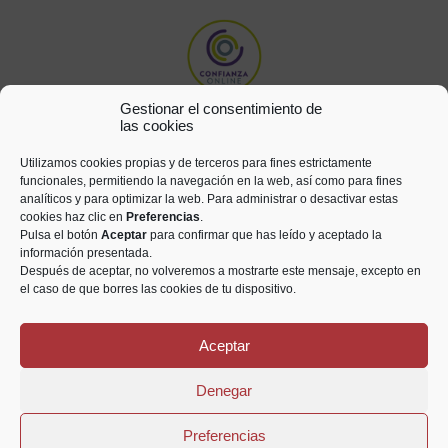
Gestionar el consentimiento de
las cookies
Utilizamos cookies propias y de terceros para fines estrictamente
funcionales, permitiendo la navegación en la web, así como para fines
analíticos y para optimizar la web. Para administrar o desactivar estas
cookies haz clic en
Preferencias
.
Pulsa el botón
Aceptar
para confirmar que has leído y aceptado la
información presentada.
Después de aceptar, no volveremos a mostrarte este mensaje, excepto en
el caso de que borres las cookies de tu dispositivo.
Aceptar
Todos los derechos reservados © Numismática Saetabis 2021
Denegar
Aviso legal
Privacidad
Cookies
Preferencias