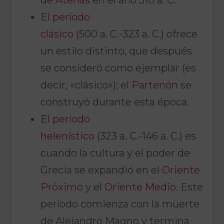
de
Atenas
en el año 510 a. C.
El
período
clásico
(500 a. C.-323 a. C.) ofrece
un estilo distinto, que después
se consideró como ejemplar (es
decir, «clásico»); el
Partenón
se
construyó durante esta época.
El
período
helenístico
(323 a. C.-146 a. C.) es
cuando la cultura y el poder de
Grecia se expandió en el
Oriente
Próximo
y el
Oriente Medio
. Este
período comienza con la muerte
de Alejandro Magno y termina