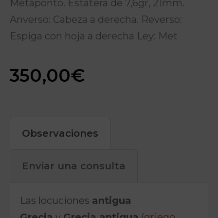
Metaponto. Estátera de 7,6gr, 21mm.
Anverso: Cabeza a derecha. Reverso:
Espiga con hoja a derecha Ley: Met
350,00
€
Observaciones
Enviar una consulta
Las locuciones
antigua
Grecia
y
Grecia antigua
(
griego