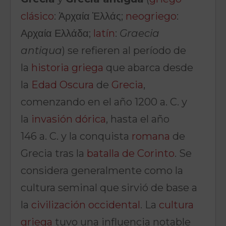
clásico
: Ἀρχαία Ἑλλάς;
neogriego
:
Αρχαία Ελλάδα;
latín
:
Graecia
antiqua
) se refieren al período de
la
historia griega
que abarca desde
la
Edad Oscura
de
Grecia
,
comenzando en el año 1200 a. C. y
la
invasión dórica
, hasta el año
146 a. C. y la conquista
romana
de
Grecia tras la
batalla de Corinto
. Se
considera generalmente como la
cultura seminal que sirvió de base a
la
civilización occidental
. La
cultura
griega
tuvo una influencia notable