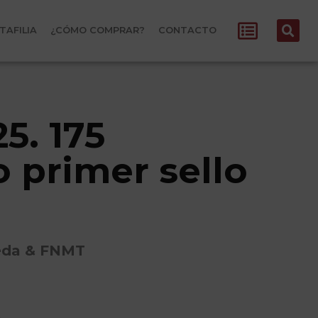
TAFILIA
¿CÓMO COMPRAR?
CONTACTO
5. 175
o primer sello
neda & FNMT