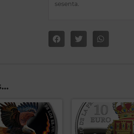
sesenta.
s…