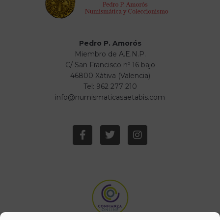
Pedro P. Amorós
Miembro de A.E.N.P.
C/ San Francisco nº 16 bajo
46800 Xàtiva (Valencia)
Tel: 962 277 210
info@numismaticasaetabis.com