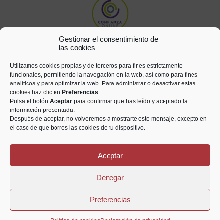
Gestionar el consentimiento de
las cookies
Utilizamos cookies propias y de terceros para fines estrictamente
funcionales, permitiendo la navegación en la web, así como para fines
analíticos y para optimizar la web. Para administrar o desactivar estas
cookies haz clic en
Preferencias
.
Pulsa el botón
Aceptar
para confirmar que has leído y aceptado la
información presentada.
Después de aceptar, no volveremos a mostrarte este mensaje, excepto en
el caso de que borres las cookies de tu dispositivo.
Aceptar
Todos los derechos reservados © Numismática Saetabis 2021
Denegar
Aviso legal
Privacidad
Cookies
Preferencias
Diseño creado por xatcom.net