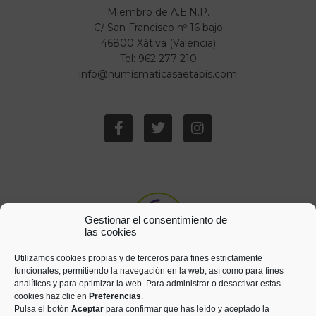
Miembro de A.E.N.P.
C/ San Francisco nº 16 bajo
46800 Xàtiva (Valencia)
Tel: 962 277 210
info@numismaticasaetabis.com
Gestionar el consentimiento de
las cookies
Utilizamos cookies propias y de terceros para fines estrictamente
funcionales, permitiendo la navegación en la web, así como para fines
analíticos y para optimizar la web. Para administrar o desactivar estas
cookies haz clic en
Preferencias
.
Pulsa el botón
Aceptar
para confirmar que has leído y aceptado la