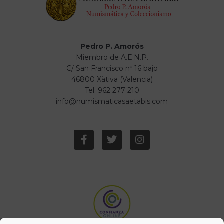
Pedro P. Amorós
Miembro de A.E.N.P.
C/ San Francisco nº 16 bajo
46800 Xàtiva (Valencia)
Tel: 962 277 210
info@numismaticasaetabis.com