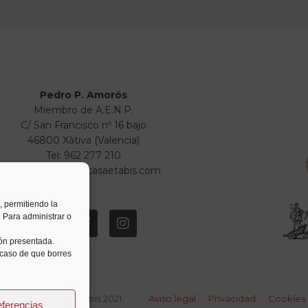
Pedro P. Amorós
Miembro de A.E.N.P.
C/ San Francisco nº 16 bajo
46800 Xàtiva (Valencia)
Tel: 962 277 210
info@numismaticasaetabis.com
, permitiendo la
. Para administrar o
ión presentada.
 caso de que borres
 Numismática Saetabis 2021
Aviso legal
Privacidad
Cookies
eferencias