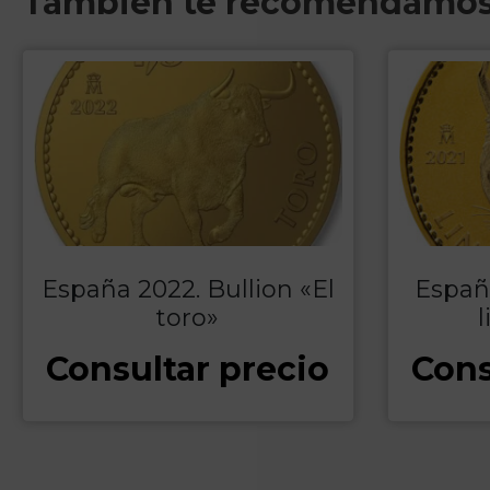
También te recomendamo
España 2022. Bullion «El
España
toro»
l
Consultar precio
Cons