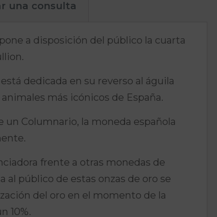
ar una consulta
one a disposición del público la cuarta
lion.
está dedicada en su reverso al águila
os animales más icónicos de España.
de un Columnario, la moneda española
ente.
nciadora frente a otras monedas de
ta al público de estas onzas de oro se
tización del oro en el momento de la
n 10%.