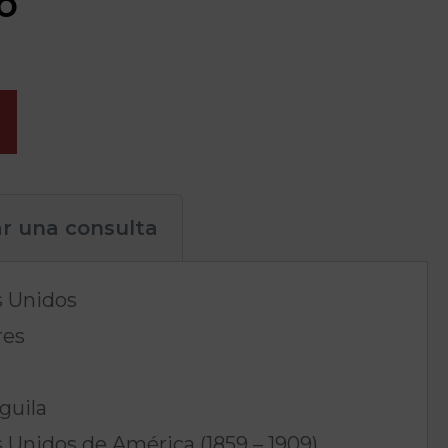
o
ar una consulta
s Unidos
res
guila
 Unidos de América (1859 – 1909)