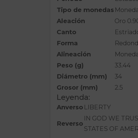
Tipo de monedas
Monedas
Aleación
Oro 0.9
Canto
Estriad
Forma
Redond
Alineación
Moneda 
Peso (g)
33.44
Diámetro (mm)
34
Grosor (mm)
2.5
Leyenda:
Anverso
LIBERTY
IN GOD WE TRU
Reverso
STATES OF AMER