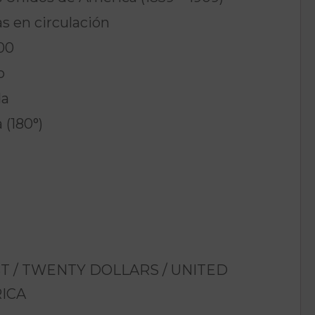
 en circulación
00
o
a
(180°)
ST
/
TWENTY DOLLARS
/
UNITED
ICA