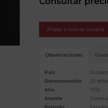
Consultar preci
Añadir a lista de compra
Observaciones
Envi
País
Estado
Denominación
20 dóla
Año
1902
Asunto
Doble á
Período
Estados