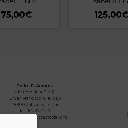
sabel II 1868
Isabel II 18
75,00
€
125,00
Pedro P. Amorós
Miembro de A.E.N.P.
C/ San Francisco nº 16 bajo
46800 Xàtiva (Valencia)
Tel: 962 277 210
info@numismaticasaetabis.com