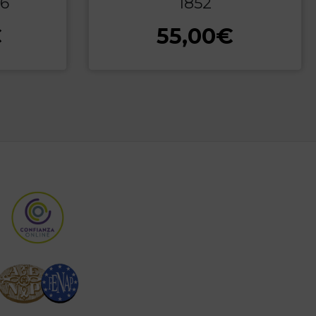
66
1852
€
55,00
€