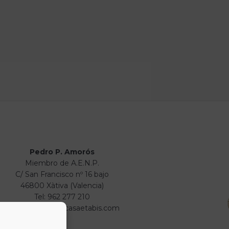
Pedro P. Amorós
Miembro de A.E.N.P.
C/ San Francisco nº 16 bajo
46800 Xàtiva (Valencia)
Tel: 962 277 210
info@numismaticasaetabis.com