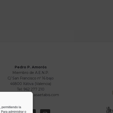
Pedro P. Amorós
Miembro de A.E.N.P.
C/ San Francisco nº 16 bajo
46800 Xàtiva (Valencia)
Tel: 962 277 210
info@numismaticasaetabis.com
, permitiendo la
. Para administrar o