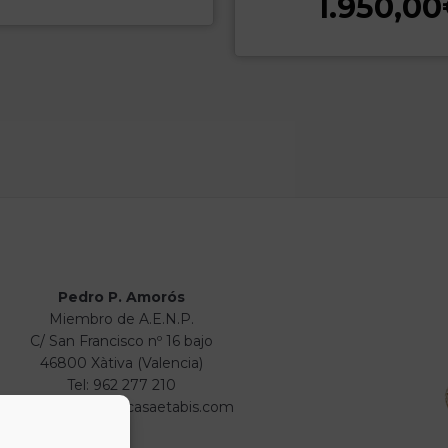
1.950,00
Pedro P. Amorós
Miembro de A.E.N.P.
C/ San Francisco nº 16 bajo
46800 Xàtiva (Valencia)
Tel: 962 277 210
info@numismaticasaetabis.com