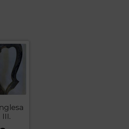
inglesa
III.