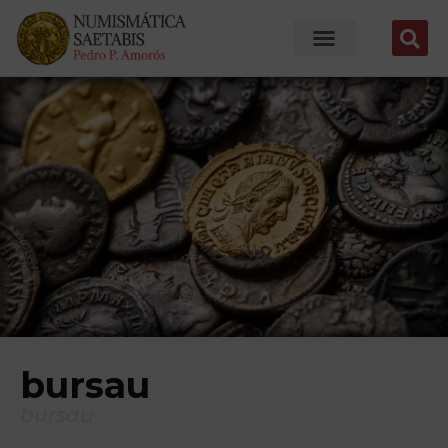
bursau
bursau