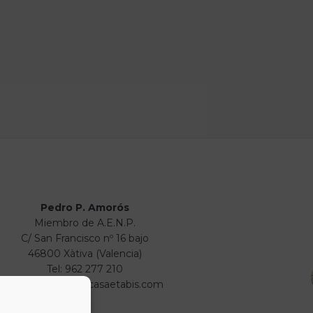
Pedro P. Amorós
Miembro de A.E.N.P.
C/ San Francisco nº 16 bajo
46800 Xàtiva (Valencia)
Tel: 962 277 210
info@numismaticasaetabis.com