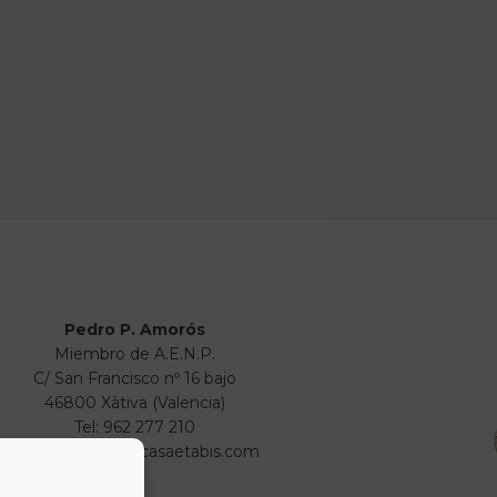
Pedro P. Amorós
Miembro de A.E.N.P.
C/ San Francisco nº 16 bajo
46800 Xàtiva (Valencia)
Tel: 962 277 210
info@numismaticasaetabis.com