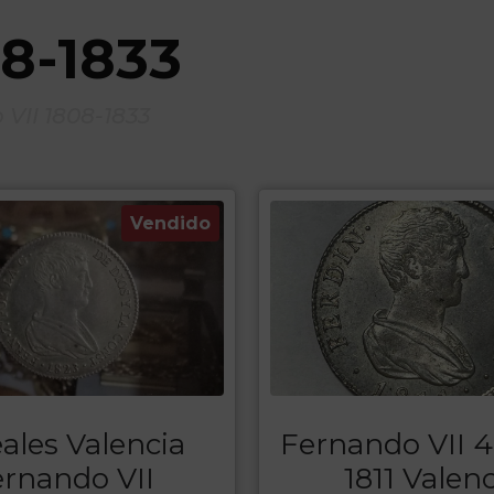
08-1833
VII 1808-1833
Vendido
ales Valencia
Fernando VII 4
rnando VII
1811 Valenc