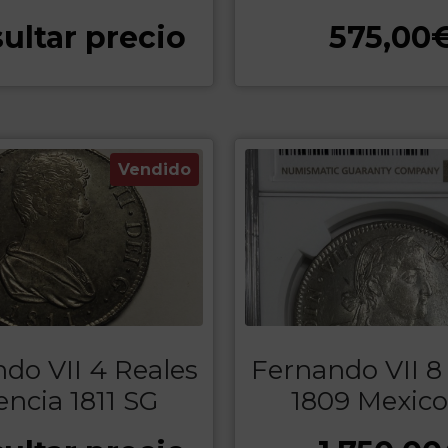
ultar precio
575,00
Vendido
do VII 4 Reales
Fernando VII 8
encia 1811 SG
1809 Mexic