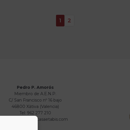
1
2
Pedro P. Amorós
Miembro de A.E.N.P.
C/ San Francisco nº 16 bajo
46800 Xàtiva (Valencia)
Tel: 962 277 210
info@numismaticasaetabis.com