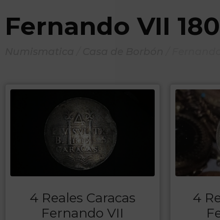
Fernando VII 18
Numismatica
/
Casa de Borbón
/
Fernando 
4 Reales Caracas
4 Re
Fernando VII
Fe